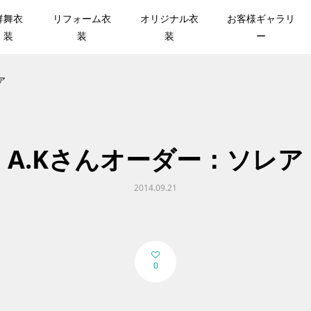
群舞衣
リフォーム衣
オリジナル衣
お客様ギャラリ
装
装
装
ー
ア
A.Kさんオーダー：ソレア
2014.09.21
0