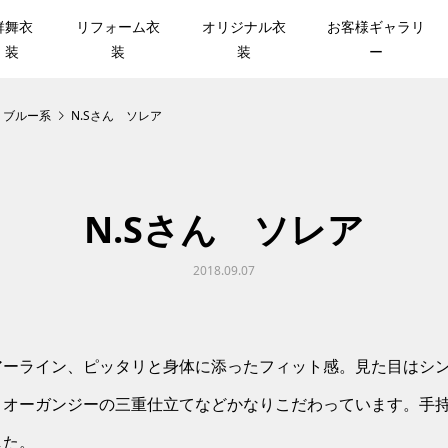
群舞衣
リフォーム衣
オリジナル衣
お客様ギャラリ
装
装
装
ー
・ブルー系
N.Sさん ソレア
N.Sさん ソレア
2018.09.07
アーライン、ピッタリと身体に添ったフィット感。見た目はシ
とオーガンジーの三重仕立てなどかなりこだわっています。手
した。