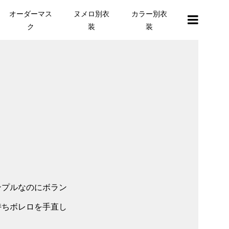
オーダーマス
ヌメロ別衣
カラー別衣
ク
装
装
ンプルなのにボラン
持ちボレロを手直し