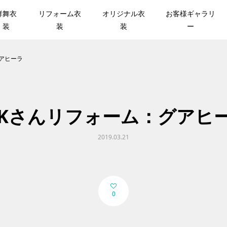
群舞衣
リフォーム衣
オリジナル衣
お客様ギャラリ
装
装
装
ー
グアヒーラ
.Kさんリフォーム：グアヒ
2019.03.21
0