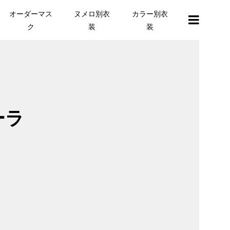
オーダーマス
ヌメロ別衣
カラー別衣
ク
装
装
ーラ