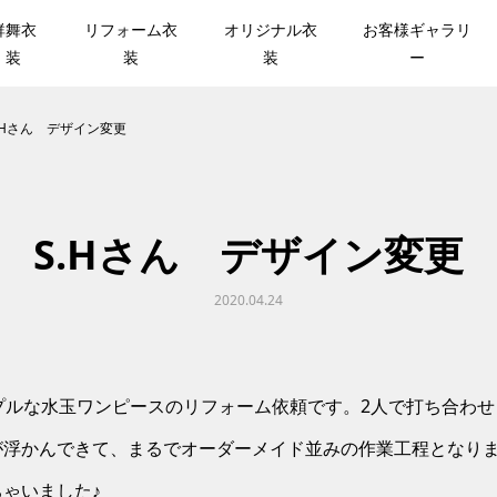
群舞衣
リフォーム衣
オリジナル衣
お客様ギャラリ
装
装
装
ー
.Hさん デザイン変更
S.Hさん デザイン変更
2020.04.24
プルな水玉ワンピースのリフォーム依頼です。2人で打ち合わ
が浮かんできて、まるでオーダーメイド並みの作業工程となり
ゃいました♪