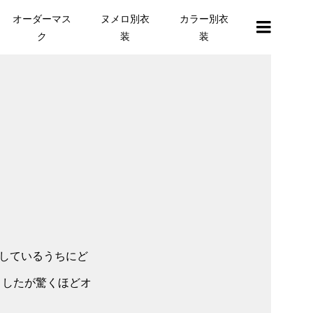
オーダーマス
ヌメロ別衣
カラー別衣
ク
装
装
せしているうちにど
ましたが驚くほどオ