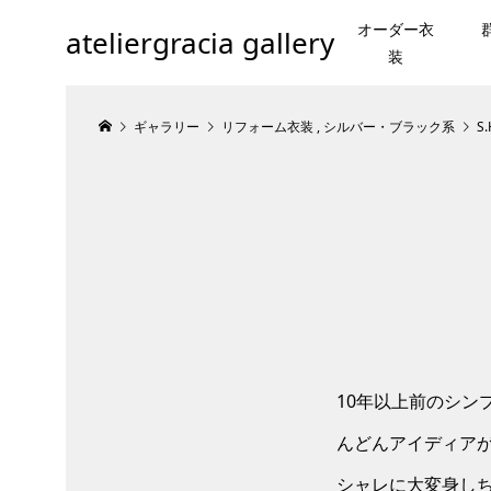
オーダー衣
ateliergracia gallery
装
ギャラリー
リフォーム衣装
,
シルバー・ブラック系
S
10年以上前のシン
んどんアイディア
シャレに大変身しち