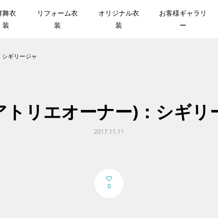
群舞衣
リフォーム衣
オリジナル衣
お客様ギャラリ
装
装
装
ー
)：シギリージャ
H(アトリエオーナー)：シギリ
2017.11.11
0