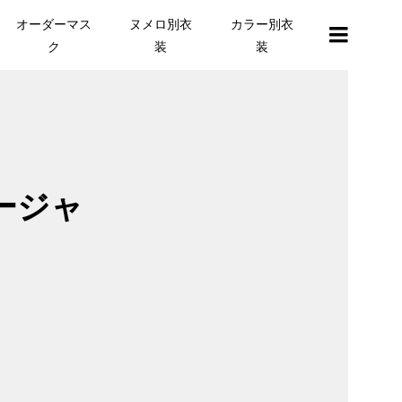
オーダーマス
ヌメロ別衣
カラー別衣
ク
装
装
ージャ